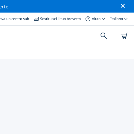
erte
ova un centro sub
Sostituisci il tuo brevetto
Aiuto
Italiano