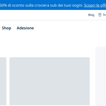
 60% di sconto sulla crociera sub dei tuoi sogni.
Scopri le off
Blog
Tr
Shop
Adesione