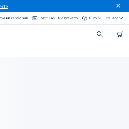
erte
ova un centro sub
Sostituisci il tuo brevetto
Aiuto
Italiano