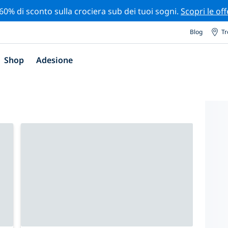
 60% di sconto sulla crociera sub dei tuoi sogni.
Scopri le off
Blog
Tr
Shop
Adesione