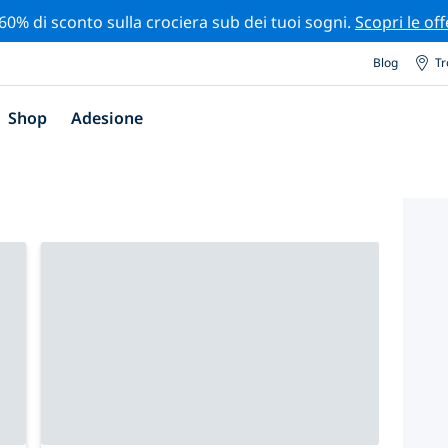
 60% di sconto sulla crociera sub dei tuoi sogni.
Scopri le off
Blog
Tr
Shop
Adesione