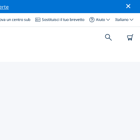
erte
ova un centro sub
Sostituisci il tuo brevetto
Aiuto
Italiano