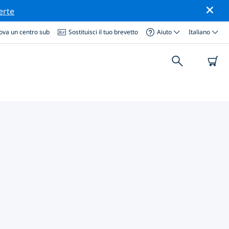
erte
ova un centro sub
Sostituisci il tuo brevetto
Aiuto
Italiano