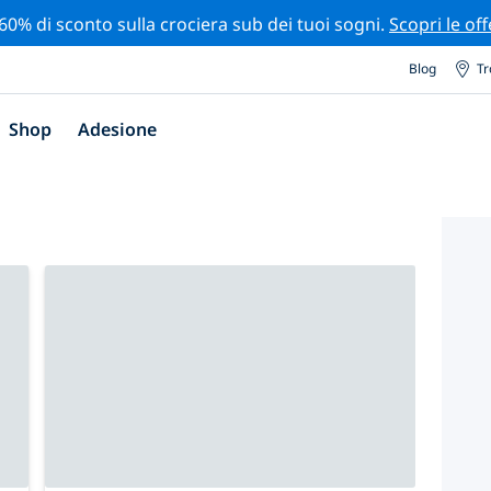
 60% di sconto sulla crociera sub dei tuoi sogni.
Scopri le off
Blog
Tr
Shop
Adesione