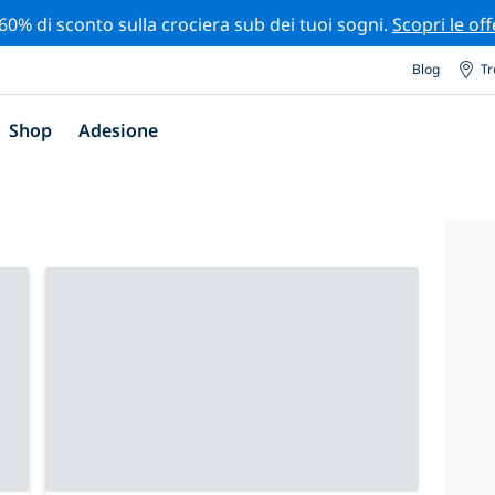
 60% di sconto sulla crociera sub dei tuoi sogni.
Scopri le off
Blog
Tr
Shop
Adesione