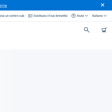
erte
ova un centro sub
Sostituisci il tuo brevetto
Aiuto
Italiano