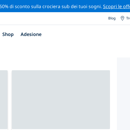
 60% di sconto sulla crociera sub dei tuoi sogni.
Scopri le off
Blog
Tr
Shop
Adesione