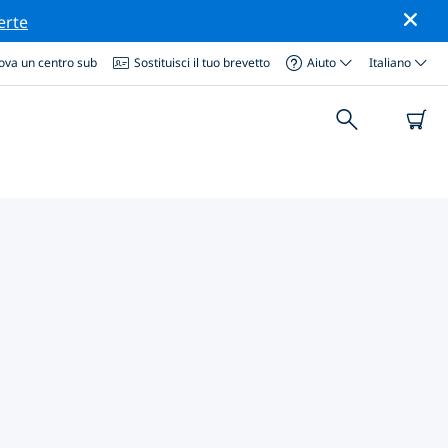
erte
ova un centro sub
Sostituisci il tuo brevetto
Aiuto
Italiano