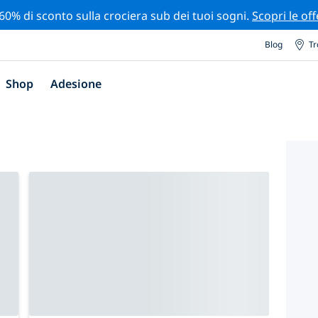
 60% di sconto sulla crociera sub dei tuoi sogni.
Scopri le off
Blog
Tr
Shop
Adesione