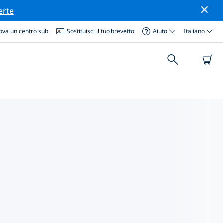
erte
ova un centro sub
Sostituisci il tuo brevetto
Aiuto
Italiano