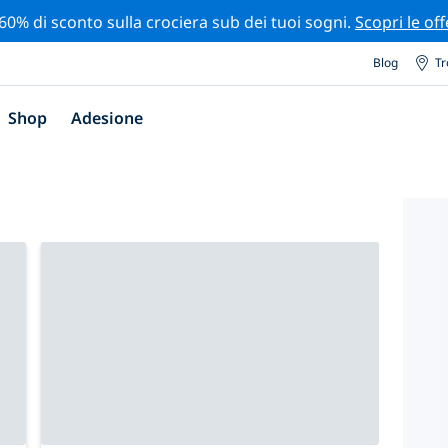
 60% di sconto sulla crociera sub dei tuoi sogni.
Scopri le off
Blog
Tr
Shop
Adesione