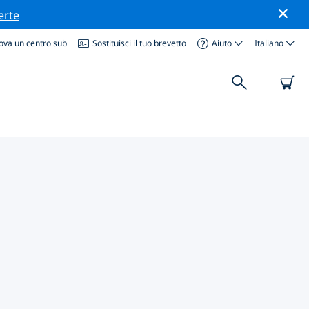
erte
ova un centro sub
Sostituisci il tuo brevetto
Aiuto
Italiano