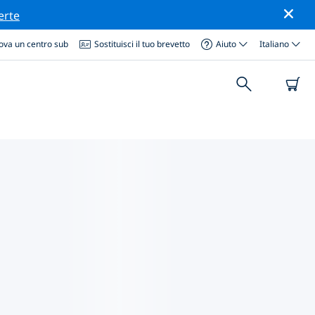
erte
ova un centro sub
Sostituisci il tuo brevetto
Aiuto
Italiano