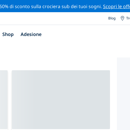
 60% di sconto sulla crociera sub dei tuoi sogni.
Scopri le off
Blog
Tr
Shop
Adesione