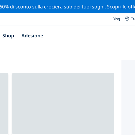
 60% di sconto sulla crociera sub dei tuoi sogni.
Scopri le off
Blog
Tr
Shop
Adesione