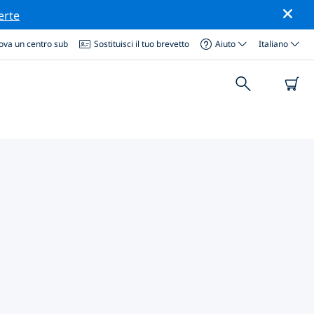
erte
ova un centro sub
Sostituisci il tuo brevetto
Aiuto
Italiano