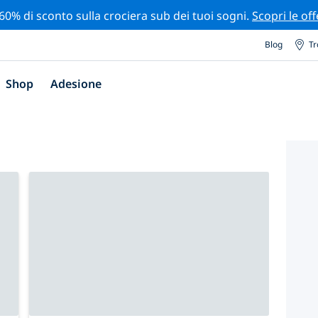
 60% di sconto sulla crociera sub dei tuoi sogni.
Scopri le off
Blog
Tr
Shop
Adesione