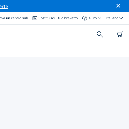
erte
ova un centro sub
Sostituisci il tuo brevetto
Aiuto
Italiano