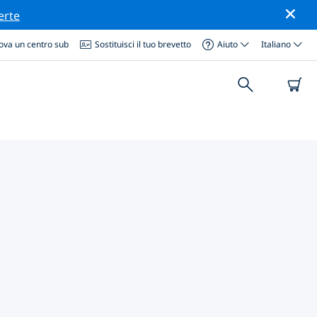
erte
ova un centro sub
Sostituisci il tuo brevetto
Aiuto
Italiano