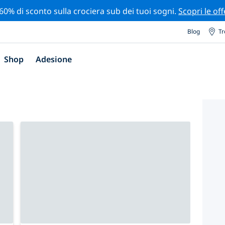
 60% di sconto sulla crociera sub dei tuoi sogni.
Scopri le off
Blog
Tr
Shop
Adesione