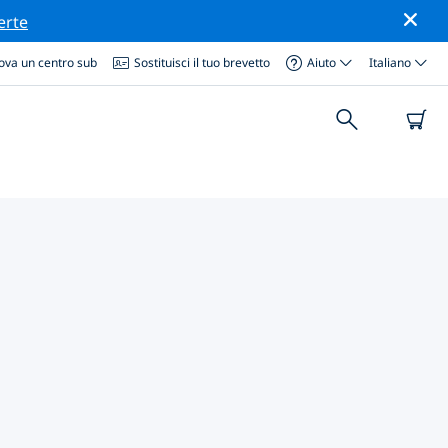
erte
ova un centro sub
Sostituisci il tuo brevetto
Aiuto
Italiano