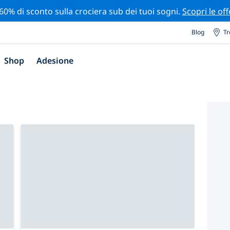
 60% di sconto sulla crociera sub dei tuoi sogni.
Scopri le off
Blog
Tr
Shop
Adesione