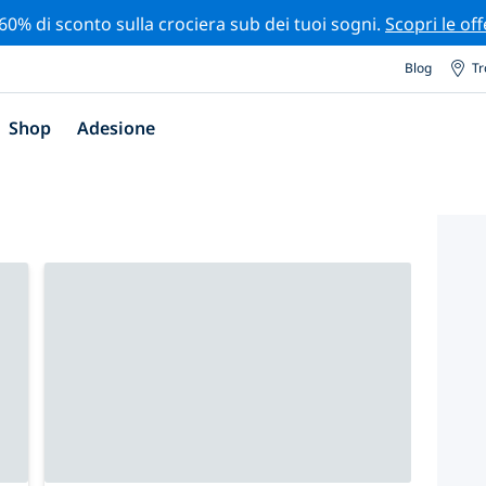
 60% di sconto sulla crociera sub dei tuoi sogni.
Scopri le off
Blog
Tr
Shop
Adesione