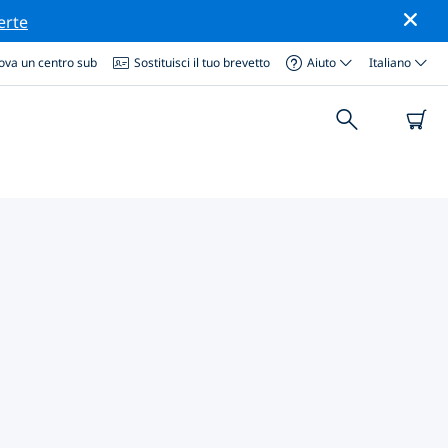
erte
ova un centro sub
Sostituisci il tuo brevetto
Aiuto
Italiano