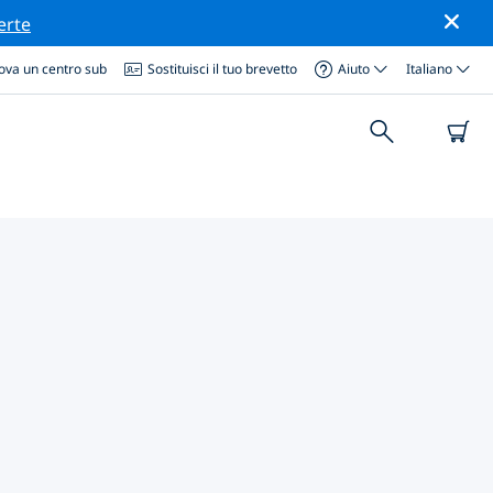
erte
ova un centro sub
Sostituisci il tuo brevetto
Aiuto
Italiano