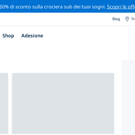
 60% di sconto sulla crociera sub dei tuoi sogni.
Scopri le off
Blog
Tr
Shop
Adesione