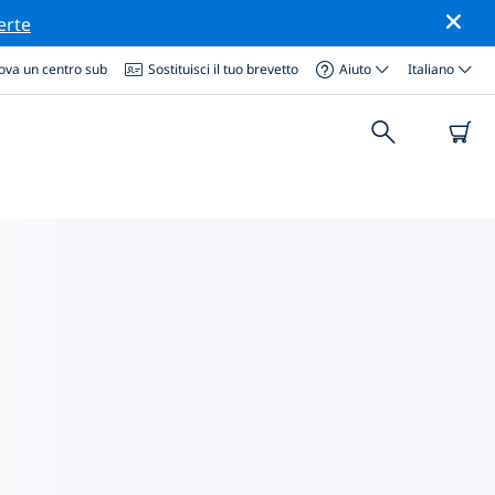
erte
ova un centro sub
Sostituisci il tuo brevetto
Aiuto
Italiano