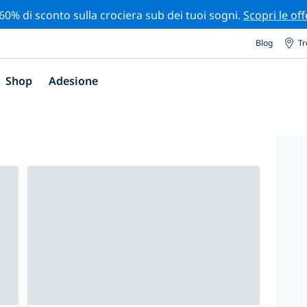
 60% di sconto sulla crociera sub dei tuoi sogni.
Scopri le off
Blog
Tr
Shop
Adesione