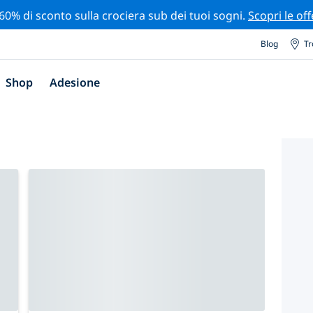
 60% di sconto sulla crociera sub dei tuoi sogni.
Scopri le off
Blog
Tr
Shop
Adesione