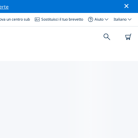
erte
ova un centro sub
Sostituisci il tuo brevetto
Aiuto
Italiano