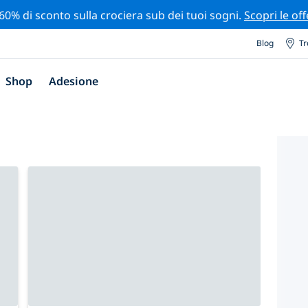
 60% di sconto sulla crociera sub dei tuoi sogni.
Scopri le off
Blog
Tr
Shop
Adesione