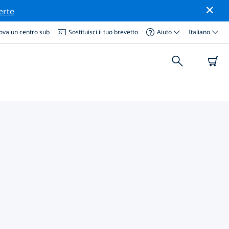
erte
ova un centro sub
Sostituisci il tuo brevetto
Aiuto
Italiano