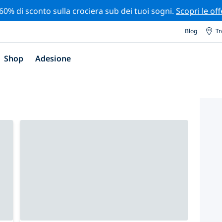
 60% di sconto sulla crociera sub dei tuoi sogni.
Scopri le off
Blog
Tr
Shop
Adesione