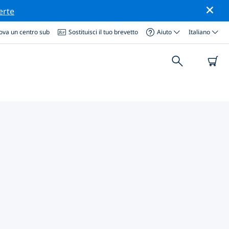
erte
ova un centro sub
Sostituisci il tuo brevetto
Aiuto
Italiano