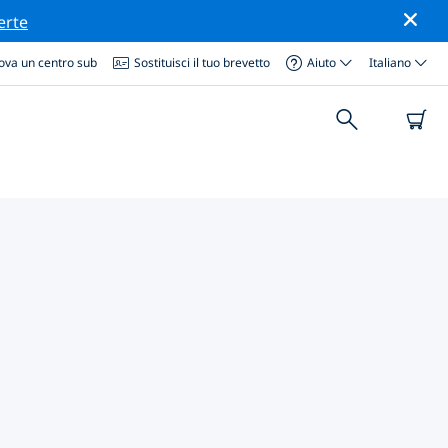
erte
ova un centro sub
Sostituisci il tuo brevetto
Aiuto
Italiano