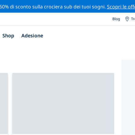
 60% di sconto sulla crociera sub dei tuoi sogni.
Scopri le off
Blog
Tr
Shop
Adesione