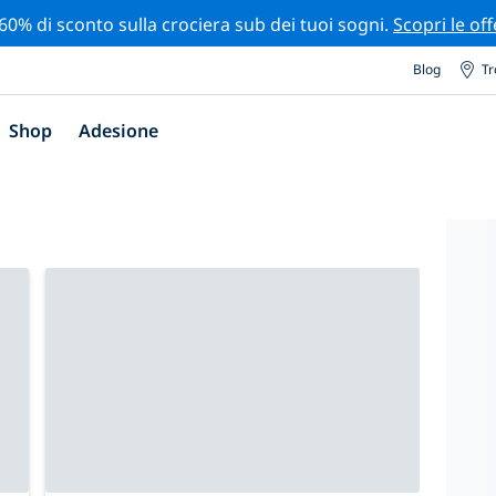
 60% di sconto sulla crociera sub dei tuoi sogni.
Scopri le off
Blog
Tr
Shop
Adesione