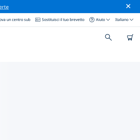
erte
ova un centro sub
Sostituisci il tuo brevetto
Aiuto
Italiano