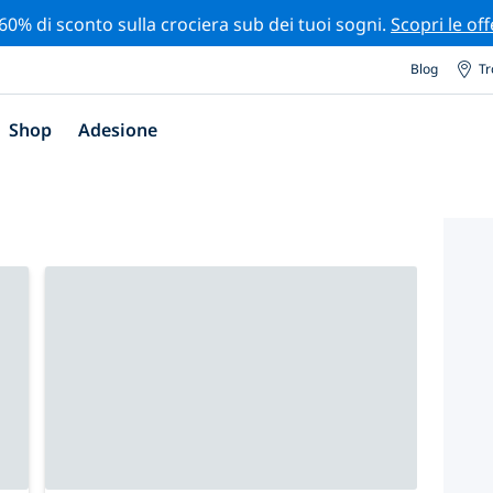
 60% di sconto sulla crociera sub dei tuoi sogni.
Scopri le off
Blog
Tr
Shop
Adesione