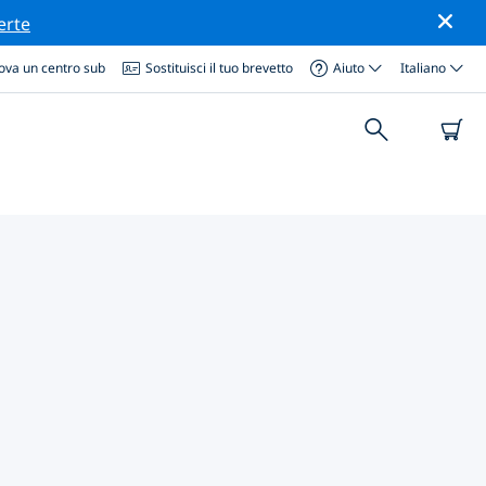
erte
ova un centro sub
Sostituisci il tuo brevetto
Aiuto
Italiano