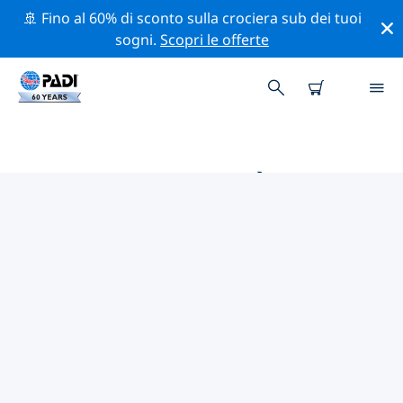
🚢 Fino al 60% di sconto sulla crociera sub dei tuoi
sogni.
Scopri le offerte
LE MIGLIORI ATTIVITÀ
PROFESSIONALI VICINO A
ARMENIA
Scopri le attività professionali e gli eventi vicino a
Armenia con l'aiuto dei filtri qui sopra o della mappa
interattiva.