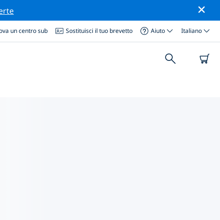
erte
ova un centro sub
Sostituisci il tuo brevetto
Aiuto
Italiano