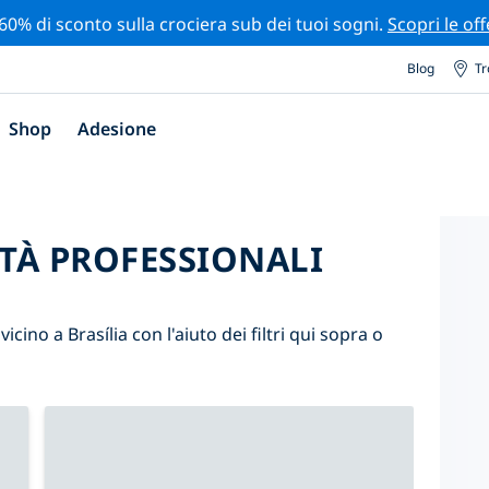
 60% di sconto sulla crociera sub dei tuoi sogni.
Scopri le off
Blog
Tr
Shop
Adesione
ITÀ PROFESSIONALI
vicino a Brasília con l'aiuto dei filtri qui sopra o