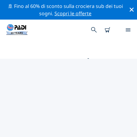
🚢 Fino al 60% di sconto sulla crociera sub dei tuoi
sogni.
Scopri le offerte
LE MIGLIORI ATTIVITÀ
PROFESSIONALI VICINO A
BRIATICO
Scopri le attività professionali e gli eventi vicino a
Briatico con l'aiuto dei filtri qui sopra o della mappa
interattiva.