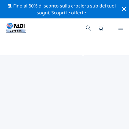
🚢 Fino al 60% di sconto sulla crociera sub dei tuoi
sogni.
Scopri le offerte
LE MIGLIORI ATTIVITÀ
PROFESSIONALI VICINO A
BRUNSWICK
Scopri le attività professionali e gli eventi vicino a
Brunswick con l'aiuto dei filtri qui sopra o della mappa
interattiva.