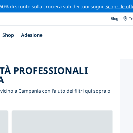
 60% di sconto sulla crociera sub dei tuoi sogni.
Scopri le off
Blog
Tr
Shop
Adesione
ITÀ PROFESSIONALI
A
i vicino a Campania con l'aiuto dei filtri qui sopra o