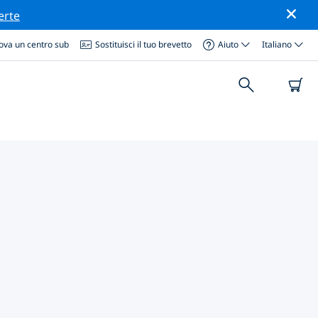
erte
ova un centro sub
Sostituisci il tuo brevetto
Aiuto
Italiano