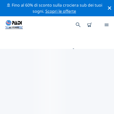
🚢 Fino al 60% di sconto sulla crociera sub dei tuoi
sogni.
Scopri le offerte
LE MIGLIORI ATTIVITÀ
PROFESSIONALI VICINO A CAPO
CANAVERAL
Scopri le attività professionali e gli eventi vicino a Capo
Canaveral con l'aiuto dei filtri qui sopra o della mappa
interattiva.