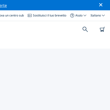
erte
ova un centro sub
Sostituisci il tuo brevetto
Aiuto
Italiano