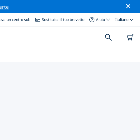
erte
ova un centro sub
Sostituisci il tuo brevetto
Aiuto
Italiano