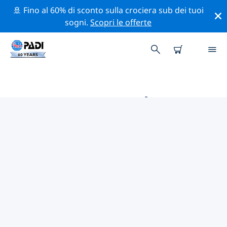
🚢 Fino al 60% di sconto sulla crociera sub dei tuoi
sogni.
Scopri le offerte
LE MIGLIORI ATTIVITÀ
PROFESSIONALI VICINO A
CHONGQING
Scopri le attività professionali e gli eventi vicino a
Chongqing con l'aiuto dei filtri qui sopra o della mappa
interattiva.