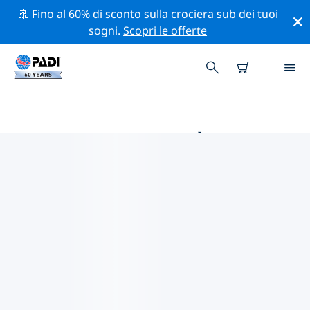
🚢 Fino al 60% di sconto sulla crociera sub dei tuoi
sogni.
Scopri le offerte
LE MIGLIORI ATTIVITÀ
PROFESSIONALI VICINO A
CHUNGCHEONG-DO
Scopri le attività professionali e gli eventi vicino a
Chungcheong-do con l'aiuto dei filtri qui sopra o della
mappa interattiva.