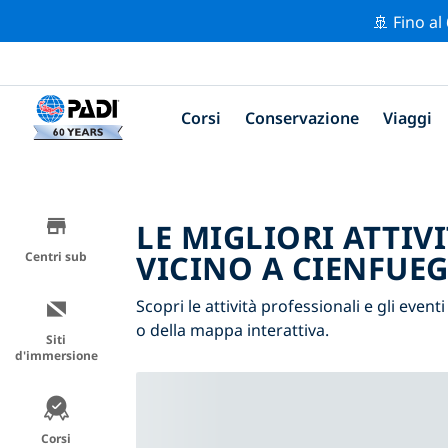
🚢 Fino al
Corsi
Conservazione
Viaggi
LE MIGLIORI ATTIV
VICINO A CIENFUE
Centri sub
Scopri le attività professionali e gli event
o della mappa interattiva.
Siti
d'immersione
Corsi