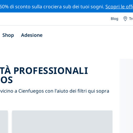
 60% di sconto sulla crociera sub dei tuoi sogni.
Scopri le off
Blog
Tr
Shop
Adesione
ITÀ PROFESSIONALI
GOS
i vicino a Cienfuegos con l'aiuto dei filtri qui sopra