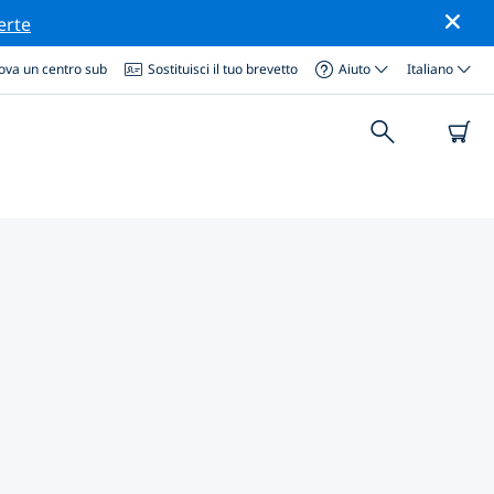
erte
ova un centro sub
Sostituisci il tuo brevetto
Aiuto
Italiano