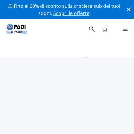
🚢 Fino al 60% di sconto sulla crociera sub dei tuoi
sogni.
Scopri le offerte
LE MIGLIORI ATTIVITÀ
PROFESSIONALI VICINO A
DARWIN
Scopri le attività professionali e gli eventi vicino a
Darwin con l'aiuto dei filtri qui sopra o della mappa
interattiva.