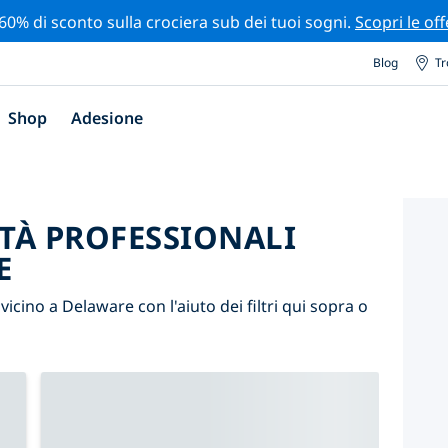
 60% di sconto sulla crociera sub dei tuoi sogni.
Scopri le off
Blog
Tr
Shop
Adesione
ITÀ PROFESSIONALI
E
i vicino a Delaware con l'aiuto dei filtri qui sopra o