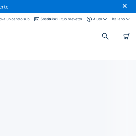
erte
ova un centro sub
Sostituisci il tuo brevetto
Aiuto
Italiano