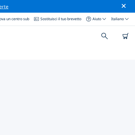
erte
ova un centro sub
Sostituisci il tuo brevetto
Aiuto
Italiano