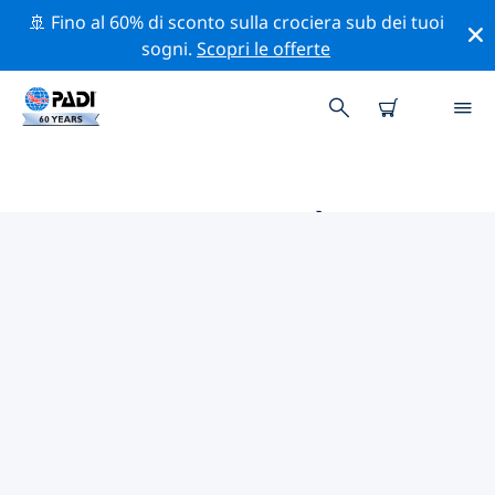
🚢 Fino al 60% di sconto sulla crociera sub dei tuoi
sogni.
Scopri le offerte
LE MIGLIORI ATTIVITÀ
PROFESSIONALI VICINO A
DURANGO
Scopri le attività professionali e gli eventi vicino a
Durango con l'aiuto dei filtri qui sopra o della mappa
interattiva.