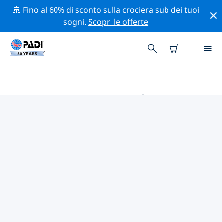
🚢 Fino al 60% di sconto sulla crociera sub dei tuoi
sogni.
Scopri le offerte
LE MIGLIORI ATTIVITÀ
PROFESSIONALI VICINO A
DURHAM
Scopri le attività professionali e gli eventi vicino a
Durham con l'aiuto dei filtri qui sopra o della mappa
interattiva.