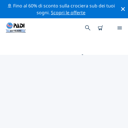
🚢 Fino al 60% di sconto sulla crociera sub dei tuoi
sogni.
Scopri le offerte
LE MIGLIORI ATTIVITÀ
PROFESSIONALI VICINO A
EUBEA (ISOLA DI NEGROPONTE)
Scopri le attività professionali e gli eventi vicino a
Eubea (Isola di Negroponte) con l'aiuto dei filtri qui
sopra o della mappa interattiva.