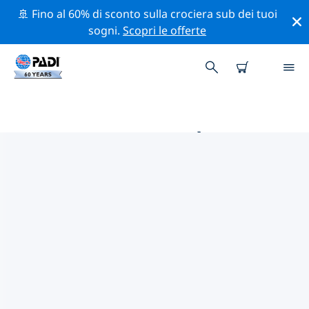
🚢 Fino al 60% di sconto sulla crociera sub dei tuoi
sogni.
Scopri le offerte
LE MIGLIORI ATTIVITÀ
PROFESSIONALI VICINO A
EXUMAS
Scopri le attività professionali e gli eventi vicino a
Exumas con l'aiuto dei filtri qui sopra o della mappa
interattiva.