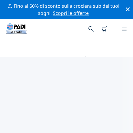
🚢 Fino al 60% di sconto sulla crociera sub dei tuoi
sogni.
Scopri le offerte
LE MIGLIORI ATTIVITÀ
PROFESSIONALI VICINO A
GAND
Scopri le attività professionali e gli eventi vicino a Gand
con l'aiuto dei filtri qui sopra o della mappa interattiva.