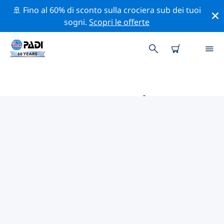
🚢 Fino al 60% di sconto sulla crociera sub dei tuoi
sogni.
Scopri le offerte
LE MIGLIORI ATTIVITÀ
PROFESSIONALI VICINO A
HALIFAX
Scopri le attività professionali e gli eventi vicino a
Halifax con l'aiuto dei filtri qui sopra o della mappa
interattiva.