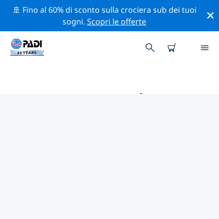
🚢 Fino al 60% di sconto sulla crociera sub dei tuoi
sogni.
Scopri le offerte
LE MIGLIORI ATTIVITÀ
PROFESSIONALI VICINO A
HELENA
Scopri le attività professionali e gli eventi vicino a
Helena con l'aiuto dei filtri qui sopra o della mappa
interattiva.