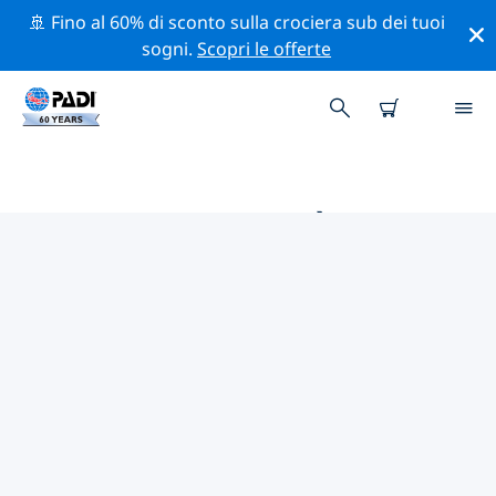
🚢 Fino al 60% di sconto sulla crociera sub dei tuoi
sogni.
Scopri le offerte
LE MIGLIORI ATTIVITÀ
PROFESSIONALI VICINO A
HELSINKI
Scopri le attività professionali e gli eventi vicino a
Helsinki con l'aiuto dei filtri qui sopra o della mappa
interattiva.