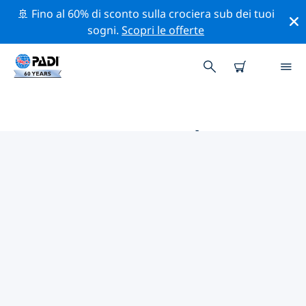
🚢 Fino al 60% di sconto sulla crociera sub dei tuoi
sogni.
Scopri le offerte
LE MIGLIORI ATTIVITÀ
PROFESSIONALI VICINO A
HERGLA
Scopri le attività professionali e gli eventi vicino a
Hergla con l'aiuto dei filtri qui sopra o della mappa
interattiva.