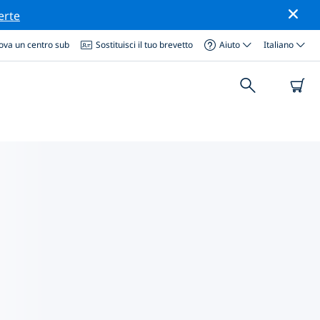
erte
ova un centro sub
Sostituisci il tuo brevetto
Aiuto
Italiano