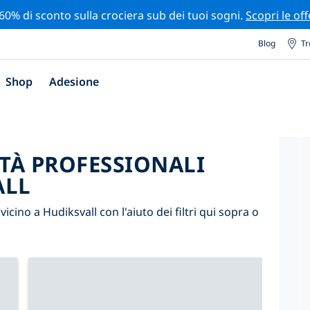
 60% di sconto sulla crociera sub dei tuoi sogni.
Scopri le off
Blog
Tr
Shop
Adesione
ITÀ PROFESSIONALI
ALL
 vicino a Hudiksvall con l'aiuto dei filtri qui sopra o