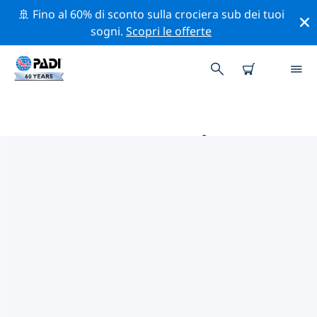
🚢 Fino al 60% di sconto sulla crociera sub dei tuoi
sogni.
Scopri le offerte
LE MIGLIORI ATTIVITÀ
PROFESSIONALI VICINO A
INNSBRUCK
Scopri le attività professionali e gli eventi vicino a
Innsbruck con l'aiuto dei filtri qui sopra o della mappa
interattiva.