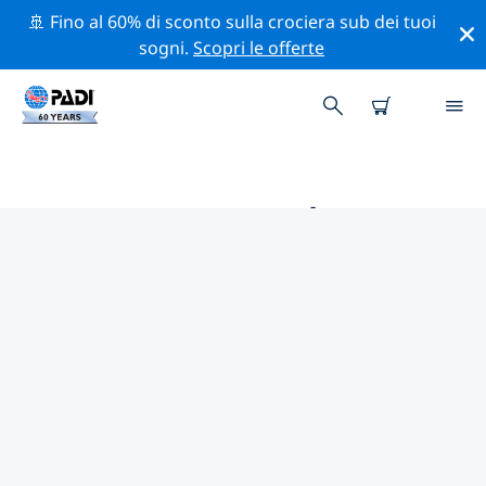
🚢 Fino al 60% di sconto sulla crociera sub dei tuoi
sogni.
Scopri le offerte
LE MIGLIORI ATTIVITÀ
PROFESSIONALI VICINO A
ISOLA DI CABILAO
Scopri le attività professionali e gli eventi vicino a Isola
di Cabilao con l'aiuto dei filtri qui sopra o della mappa
interattiva.