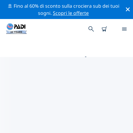
🚢 Fino al 60% di sconto sulla crociera sub dei tuoi
sogni.
Scopri le offerte
LE MIGLIORI ATTIVITÀ
PROFESSIONALI VICINO A
ISOLA SANTA CRUZ
Scopri le attività professionali e gli eventi vicino a Isola
Santa Cruz con l'aiuto dei filtri qui sopra o della mappa
interattiva.