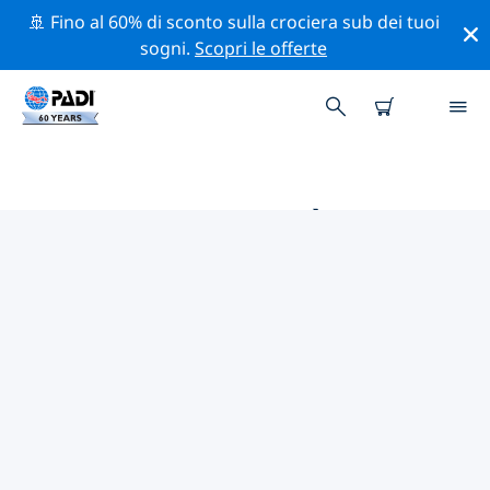
🚢 Fino al 60% di sconto sulla crociera sub dei tuoi
sogni.
Scopri le offerte
LE MIGLIORI ATTIVITÀ
PROFESSIONALI VICINO A ISOLE
VERGINI AMERICANE
Scopri le attività professionali e gli eventi vicino a Isole
Vergini Americane con l'aiuto dei filtri qui sopra o della
mappa interattiva.